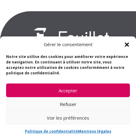
Gérer le consentement
Notre site utilise des cookies pour améliorer votre expérience
de navigation. En continuant à utiliser notre site, vous
acceptez notre utilisation de cookies conformément à notre
Rendez-vous avec un conseiller

politique de confidentialité.
Accepter
Devis gratuit
l
Refuser
Planification, suivi et mise en

Voir les préférences
oeuvre
Politique de confidentialité
Mentions légales