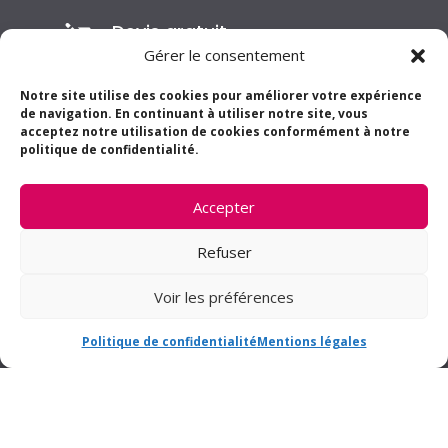
Devis gratuit
l
Gérer le consentement
Notre site utilise des cookies pour améliorer votre expérience
Planification, suivi et mise en

de navigation. En continuant à utiliser notre site, vous
oeuvre
acceptez notre utilisation de cookies conformément à notre
politique de confidentialité.
Accepter
Refuser
Voir les préférences
AVRILLÉ

13 rue des Frères Montgolfier
Politique de confidentialité
Mentions légales
49240 – Avrillé
secretariat@fouillet-angers.com
02 41 43 28 95