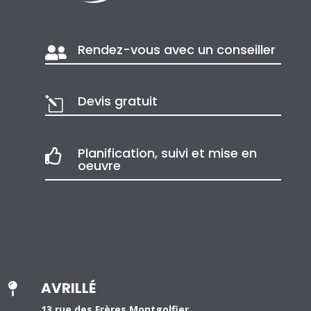
Rendez-vous avec un conseiller

Devis gratuit
l
Planification, suivi et mise en

oeuvre
AVRILLÉ

13 rue des Frères Montgolfier